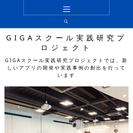
コ
メ
ン
イ
テ
ン
ン
メ
ツ
ニ
GIGAスクール実践研究プ
へ
ュ
ロジェクト
ス
ー
キ
GIGAスクール実践研究プロジェクトでは、新
ッ
しいアプリの開発や実践事例の創出を行って
プ
います