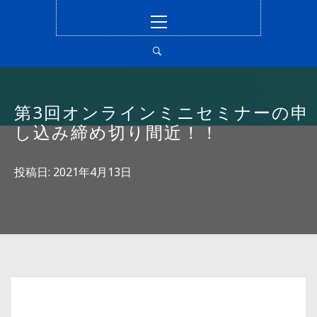
コ
メ
ン
イ
テ
ン
ン
メ
ツ
ニ
へ
ュ
第3回オンラインミニセミナーの申
ス
ー
し込み締め切り間近！！
キ
ッ
プ
投稿日:
2021年4月13日